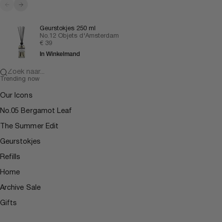
Vorige
Volgende
Geurstokjes 250 ml
No.12 Objets d'Amsterdam
Aanbiedingsprijs
€ 39
In Winkelmand
Zoek naar...
Trending now
Our Icons
No.05 Bergamot Leaf
The Summer Edit
Geurstokjes
Refills
Home
Archive Sale
Gifts