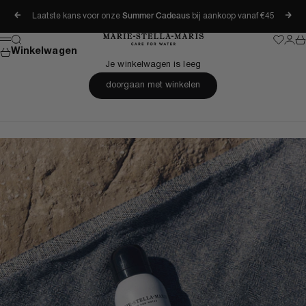
Naar inhoud
Laatste kans voor onze
Summer Cadeaus
bij aankoop vanaf €45
Vorige
Vol
Marie-Stella-Maris
Zoeken
Wishlis
Inlog
Wi
Menu
Winkelwagen
Je winkelwagen is leeg
doorgaan met winkelen