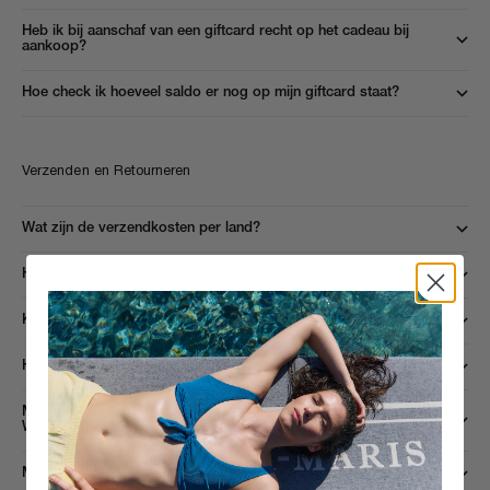
Heb ik bij aanschaf van een giftcard recht op het cadeau bij
aankoop?
Hoe check ik hoeveel saldo er nog op mijn giftcard staat?
Verzenden en Retourneren
Wat zijn de verzendkosten per land?
Hoe lang duurt het voordat ik mijn order ontvang?
Kan ik mijn aankoop ruilen of retourneren?
Hoe lang duurt het voordat mijn geld wordt teruggestort?
Mijn aankoop is verkeerd, beschadigd of incompleet geleverd.
Wat moet ik doen?
Mijn bestelling is vertraagd, hoe kan dat?