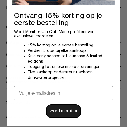
Hoe werkt het retourproces?
Ontvang 15% korting op je
eerste bestelling
Promoties
Word Member van Club Marie profiteer van
exclusieve voordelen.
Wat zijn de promotievoorwaarden?
15% korting op je eerste bestelling
Verdien Drops bij elke aankoop
Waar kan ik mijn kortingscode invoeren?
Krijg early access tot launches & limited
editions
Kan ik meerdere kortingscodes gebruiken?
Toegang tot unieke member ervaringen
Elke aankoop ondersteunt schoon
drinkwaterprojecten
Er gaat iets fout tijdens mijn bestelling met mijn Gift
Card/Kortingscode, wat moet ik doen?
Onze producten
word member
Wat voor geuren bieden jullie aan?