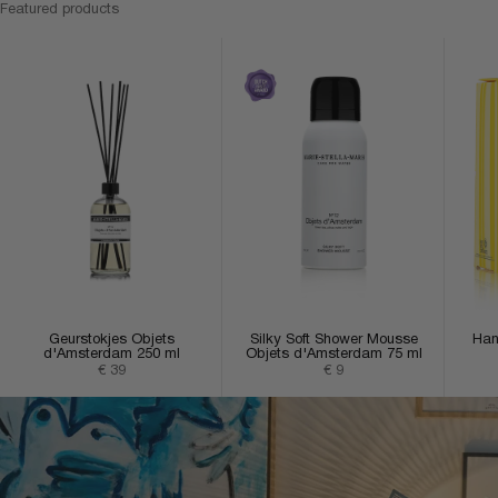
Featured products
Geurstokjes Objets
Silky Soft Shower Mousse
Han
d'Amsterdam 250 ml
Objets d'Amsterdam 75 ml
Aanbiedingsprijs
Aanbiedingsprijs
€ 39
€ 9