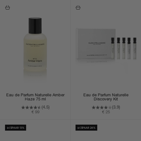
In Winkelmand
In Winkelmand
Eau de Parfum Naturelle Amber
Eau de Parfum Naturelle
Haze 75 ml
Discovery Kit
(4.5)
(3.9)
Aanbiedingsprijs
Aanbiedingsprijs
€ 99
€ 25
In Winkelmand
In Winkelmand
BESPAAR 13%
BESPAAR 24%