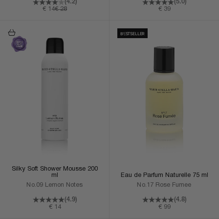
(5.0)
(4.2)
Aanbiedingsprijs
Aanbiedingsprijs
Normale prijs
€ 39
€ 14
€ 28
In Winkelmand
In Winkelmand
BESTSELLER
Silky Soft Shower Mousse 200
Eau de Parfum Naturelle 75 ml
ml
No.17 Rose Fumee
No.09 Lemon Notes
(4.8)
(4.9)
Aanbiedingsprijs
Aanbiedingsprijs
€ 99
€ 14