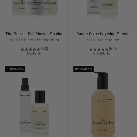
The Reset - Full Shower Routine
Suede Spice Layering Bundle
No.12 Objets d'Amsterdam
No.11 Violet Muse
(5.0)
(5.0)
Aanbiedingsprijs
Normale prijs
Aanbiedingsprijs
Normale prijs
€ 51
€ 67
€ 109
€ 124
In Winkelmand
In Winkelmand
BESPAAR 16%
BESPAAR 25%