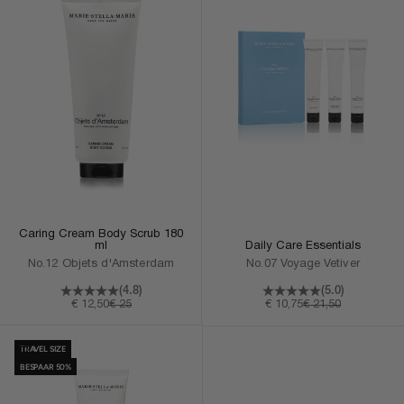
Caring Cream Body Scrub 180
Daily Care Essentials
ml
No.07 Voyage Vetiver
No.12 Objets d'Amsterdam
(5.0)
(4.8)
Aanbiedingsprijs
Normale prijs
Aanbiedingsprijs
Normale prijs
€ 10,75
€ 21,50
€ 12,50
€ 25
In Winkelmand
TRAVEL SIZE
BESPAAR 50%