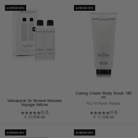
In Winkelmand
In Winkelmand
BESPAAR 20%
BESPAAR 50%
Caring Cream Body Scrub 180
ml
Valuepack 2x Shower Mousse
No.10 Rock Roses
Voyage Vetiver
(5.0)
(4.8)
Aanbiedingsprijs
Normale prijs
Aanbiedingsprijs
Normale prijs
€ 20,80
€ 26
€ 12,50
€ 25
In Winkelmand
In Winkelmand
BESPAAR 50%
BESPAAR 50%