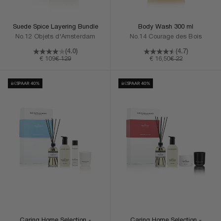
Suede Spice Layering Bundle
Body Wash 300 ml
No.12 Objets d'Amsterdam
No.14 Courage des Bois
(4.0)
(4.7)
Aanbiedingsprijs
Normale prijs
Aanbiedingsprijs
Normale prijs
€ 109
€ 129
€ 16,50
€ 22
In Winkelmand
In Winkelmand
BESPAAR 40%
BESPAAR 40%
Caring Home Selection -
Caring Home Selection -