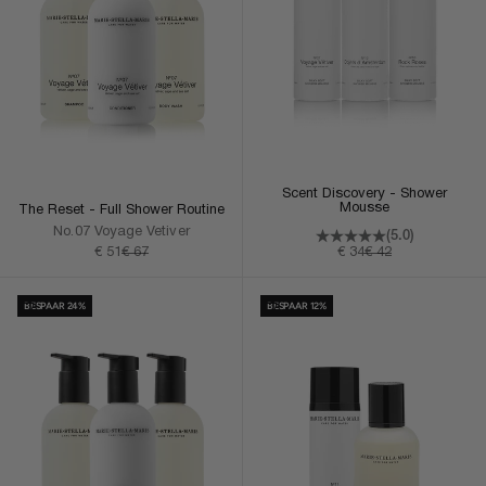
Scent Discovery - Shower
Mousse
The Reset - Full Shower Routine
No.07 Voyage Vetiver
(5.0)
Aanbiedingsprijs
Normale prijs
Aanbiedingsprijs
Normale prijs
€ 51
€ 67
€ 34
€ 42
In Winkelmand
In Winkelmand
BESPAAR 24%
BESPAAR 12%