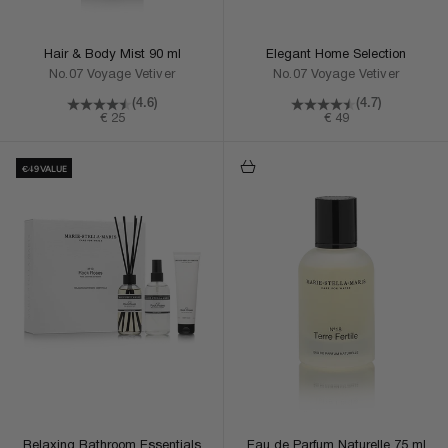
Hair & Body Mist 90 ml
Elegant Home Selection
No.07 Voyage Vetiver
No.07 Voyage Vetiver
(4.6)
(4.7)
Aanbiedingsprijs
Aanbiedingsprijs
€ 25
€ 49
In Winkelmand
In Winkelmand
€49 VALUE
Relaxing Bathroom Essentials
Eau de Parfum Naturelle 75 ml