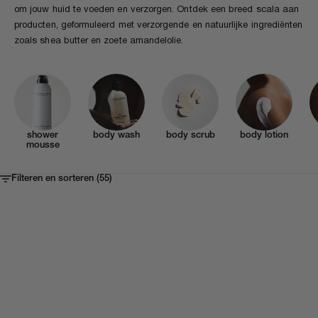
om jouw huid te voeden en verzorgen. Ontdek een breed scala aan
producten, geformuleerd met verzorgende en natuurlijke ingrediënten
zoals shea butter en zoete amandelolie.
shower
body wash
body scrub
body lotion
mousse
Filteren en sorteren (55)
In Winkelmand
In Winkelmand
NEW IN
NEW IN
TRAVEL SIZE
TRAVEL SIZE