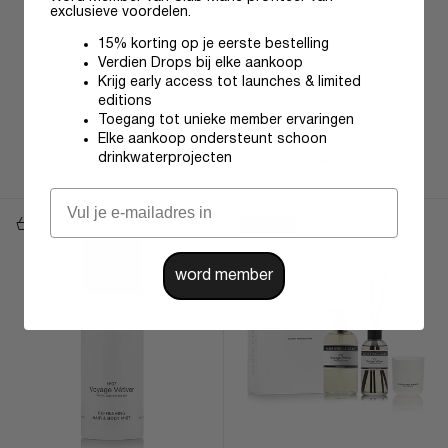
exclusieve voordelen.
15% korting op je eerste bestelling
Verdien Drops bij elke aankoop
Krijg early access tot launches & limited
editions
Hair & Body Mist 90 ml
Elegant Home Selection
Toegang tot unieke member ervaringen
No.11 Violet Muse
No.10 Rock Roses
Elke aankoop ondersteunt schoon
drinkwaterprojecten
(4.8)
(4.6)
Aanbiedingsprijs
Aanbiedingsprijs
€ 25
€ 49
In Winkelmand
In Winkelmand
€58 VALUE
word member