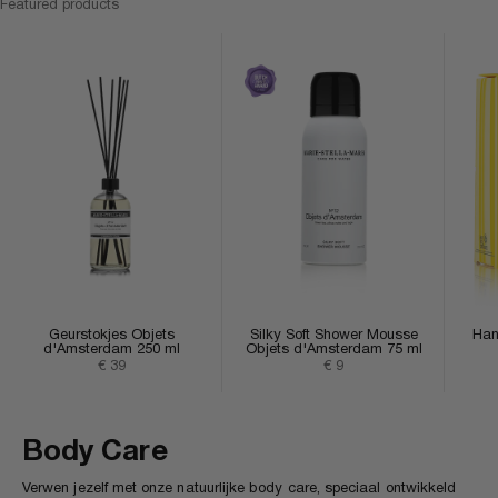
Featured products
Geurstokjes Objets
Silky Soft Shower Mousse
Han
d'Amsterdam 250 ml
Objets d'Amsterdam 75 ml
Aanbiedingsprijs
Aanbiedingsprijs
€ 39
€ 9
Body Care
Verwen jezelf met onze natuurlijke body care, speciaal ontwikkeld