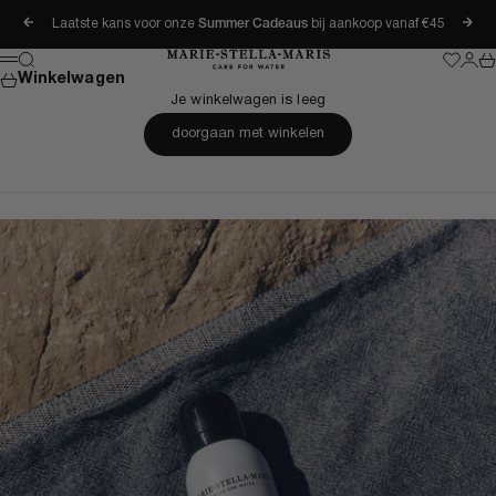
Naar inhoud
Laatste kans voor onze
Summer Cadeaus
bij aankoop vanaf €45
Vorige
Vol
Marie-Stella-Maris
Zoeken
Wishlis
Inlog
Wi
Menu
Winkelwagen
Je winkelwagen is leeg
doorgaan met winkelen