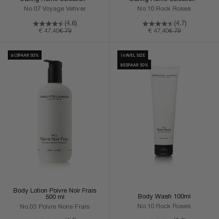
No.07 Voyage Vetiver
No.10 Rock Roses
(4.6)
(4.7)
Aanbiedingsprijs
Normale prijs
Aanbiedingsprijs
Normale prijs
€ 47,40
€ 79
€ 47,40
€ 79
In Winkelmand
In Winkelmand
BESPAAR 50%
TRAVEL SIZE
BESPAAR 50%
Body Lotion Poivre Noir Frais
Body Wash 100ml
500 ml
No.10 Rock Roses
No.03 Poivre Noire Frais