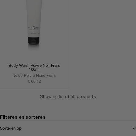
Body Wash Poivre Noir Frais
100ml
No.03 Poivre Noire Frais
Aanbiedingsprijs
Normale prijs
€ 6
€ 12
Showing 55 of 55 products
Filteren en sorteren
Sorteren op