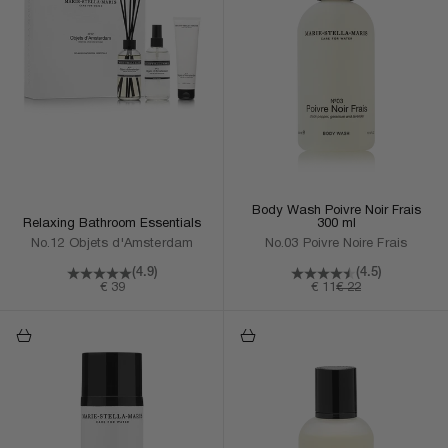
Body Wash Poivre Noir Frais
Relaxing Bathroom Essentials
300 ml
No.12 Objets d'Amsterdam
No.03 Poivre Noire Frais
(4.9)
(4.5)
Aanbiedingsprijs
Aanbiedingsprijs
Normale prijs
€ 39
€ 11
€ 22
In Winkelmand
In Winkelmand