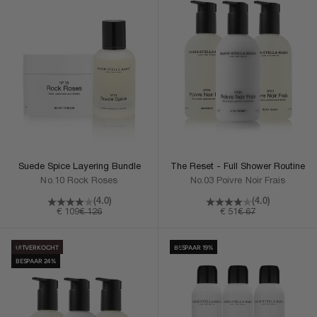
Suede Spice Layering Bundle
The Reset - Full Shower Routine
No.10 Rock Roses
No.03 Poivre Noir Frais
(4.0)
(4.0)
Aanbiedingsprijs
Normale prijs
Aanbiedingsprijs
Normale prijs
€ 109
€ 126
€ 51
€ 67
Mij melden
In Winkelmand
UITVERKOCHT
BESPAAR 19%
BESPAAR 24%