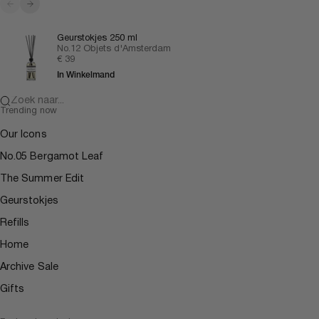
Vorige
Volgende
Geurstokjes 250 ml
No.12 Objets d'Amsterdam
Aanbiedingsprijs
€ 39
In Winkelmand
Zoek naar...
Trending now
Our Icons
No.05 Bergamot Leaf
The Summer Edit
Geurstokjes
Refills
Home
Archive Sale
Gifts