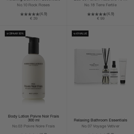
No.10 Rock Roses
No.18 Terre Fertile
(4.9)
(4.9)
Aanbiedingsprijs
Aanbiedingsprijs
€ 39
€ 99
In Winkelmand
In Winkelmand
BESPAAR 50%
€49 VALUE
Body Lotion Poivre Noir Frais
Relaxing Bathroom Essentials
300 ml
No.07 Voyage Vetiver
No.03 Poivre Noire Frais