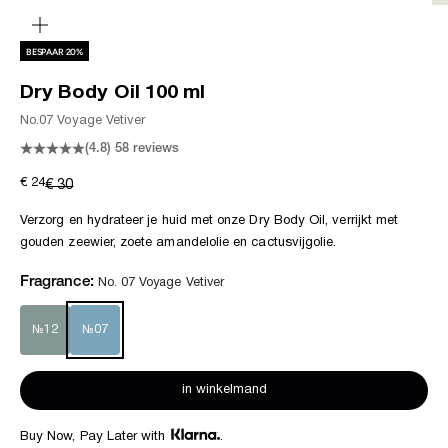
in-/uitzoomen
BESPAAR 20%
Dry Body Oil 100 ml
No.07 Voyage Vetiver
(4.8)
58 reviews
Aanbiedingsprijs
€ 24
Normale prijs
€ 30
Verzorg en hydrateer je huid met onze Dry Body Oil, verrijkt met
gouden zeewier, zoete amandelolie en cactusvijgolie.
Fragrance:
No. 07 Voyage Vetiver
№12
№07
in winkelmand
Buy Now, Pay Later with
.