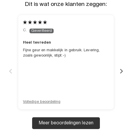
Dit is wat onze klanten zeggen:
C.
B.B.
Heel tevreden
I lo
Fijne geur en makkelijk in gebruik. Levering,
It h
zoals gewoonlijk, stipt:-)
love
Volledige beoordeling
Voll
Meer beoordelingen lezen