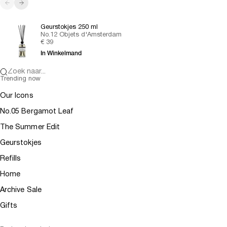
Vorige
Volgende
Geurstokjes 250 ml
No.12 Objets d'Amsterdam
Aanbiedingsprijs
€ 39
In Winkelmand
Zoek naar...
Trending now
Our Icons
No.05 Bergamot Leaf
The Summer Edit
Geurstokjes
Refills
Home
Archive Sale
Gifts