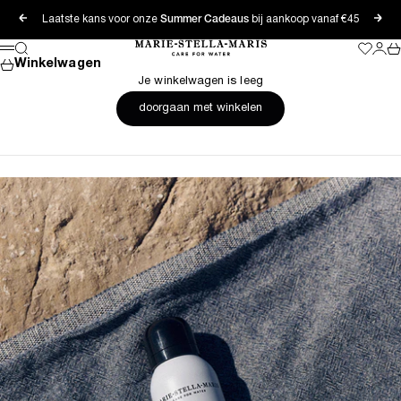
Naar inhoud
Laatste kans voor onze
Summer Cadeaus
bij aankoop vanaf €45
Vorige
Vol
Marie-Stella-Maris
Zoeken
Wishlis
Inlog
Wi
Menu
Winkelwagen
Je winkelwagen is leeg
doorgaan met winkelen