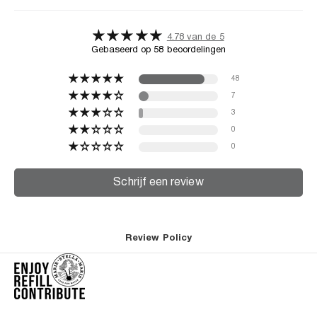
4.78 van de 5
Gebaseerd op 58 beoordelingen
48
7
3
0
0
Schrijf een review
Review Policy