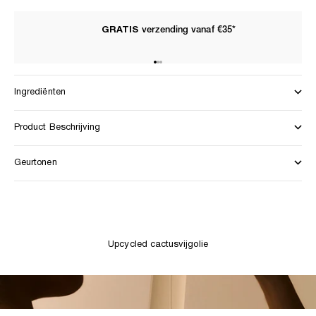
GRATIS
verzending vanaf €35*
Naar artikel 1
Naar artikel 2
Naar artikel 3
Ingrediënten
Product Beschrijving
Geurtonen
Upcycled cactusvijgolie