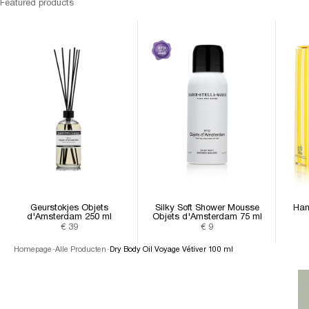
Featured products
Geurstokjes Objets
Silky Soft Shower Mousse
Han
d'Amsterdam 250 ml
Objets d'Amsterdam 75 ml
Aanbiedingsprijs
Aanbiedingsprijs
€ 39
€ 9
Homepage
-
Alle Producten
-
Dry Body Oil Voyage Vétiver 100 ml