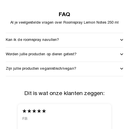
FAQ
Al je veelgestelde vragen over Roomspray Lemon Notes 250 ml
Kan ik de roomspray navullen?
Worden jullie producten op dieren getest?
Zijn jullie producten veganistisch/vegan?
Dit is wat onze klanten zeggen:
F.B.
Ano