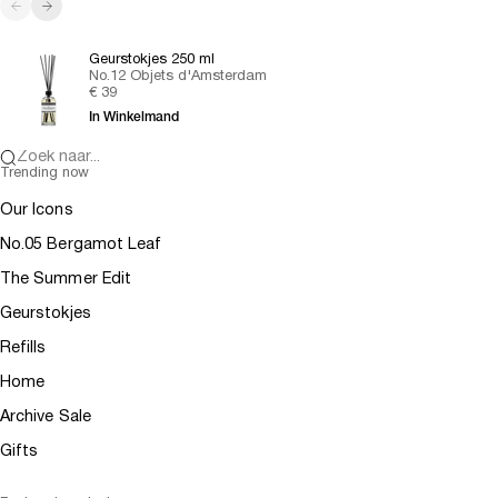
Vorige
Volgende
Geurstokjes 250 ml
No.12 Objets d'Amsterdam
Aanbiedingsprijs
€ 39
In Winkelmand
Zoek naar...
Trending now
Our Icons
No.05 Bergamot Leaf
The Summer Edit
Geurstokjes
Refills
Home
Archive Sale
Gifts