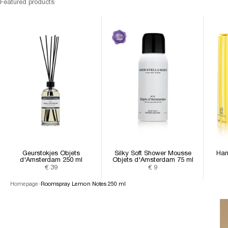
Featured products
Geurstokjes Objets
Silky Soft Shower Mousse
Han
d'Amsterdam 250 ml
Objets d'Amsterdam 75 ml
Aanbiedingsprijs
Aanbiedingsprijs
€ 39
€ 9
Homepage
-
Roomspray Lemon Notes 250 ml