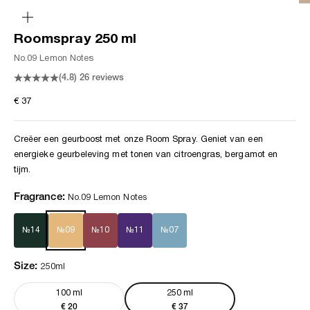
in-/uitzoomen
Roomspray 250 ml
No.09 Lemon Notes
(4.8)
26 reviews
Aanbiedingsprijs
€ 37
Creëer een geurboost met onze Room Spray. Geniet van een
energieke geurbeleving met tonen van citroengras, bergamot en
tijm.
Fragrance:
No.09 Lemon Notes
№14
№09
№10
№11
№07
Size:
250ml
100 ml
250 ml
Aanbiedingsprijs
Aanbiedingsprijs
€ 20
€ 37