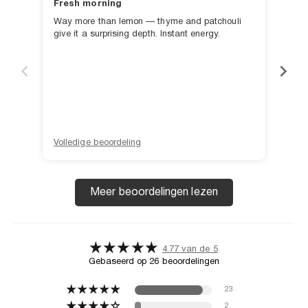
Fresh morning
Hee
Way more than lemon — thyme and patchouli
Gew
give it a surprising depth. Instant energy.
Volledige beoordeling
Voll
Meer beoordelingen lezen
4.77 van de 5
Gebaseerd op 26 beoordelingen
23
2