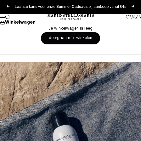
Naar inhoud
Laatste kans voor onze
Summer Cadeaus
bij aankoop vanaf €45
Vorige
Vol
Marie-Stella-Maris
Zoeken
Wishlis
Inlog
Wi
Menu
Winkelwagen
Je winkelwagen is leeg
doorgaan met winkelen