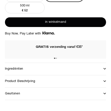
500 ml
Aanbiedingsprijs
€ 52
in winkelmand
Buy Now, Pay Later with
.
GRATIS
verzending vanaf €35*
Naar artikel 1
Naar artikel 2
Naar artikel 3
Ingrediënten
Product Beschrijving
Geurtonen