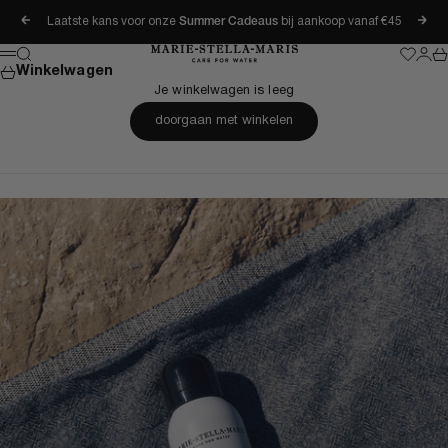
Naar inhoud
Laatste kans voor onze
Summer Cadeaus
bij aankoop vanaf €45
Vorige
Vol
Marie-Stella-Maris
Zoeken
Wishlis
Inlog
Wi
Menu
Winkelwagen
Je winkelwagen is leeg
doorgaan met winkelen