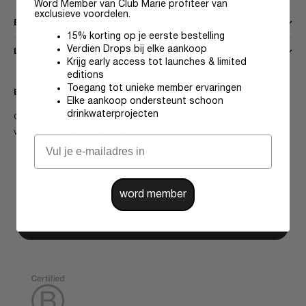
Word Member van Club Marie profiteer van
exclusieve voordelen.
BUSINESS
15% korting op je eerste bestelling
Verdien Drops bij elke aankoop
LEGAL
Krijg early access tot launches & limited
editions
Toegang tot unieke member ervaringen
Enter the World of Marie-Stella-Maris
Elke aankoop ondersteunt schoon
drinkwaterprojecten
Ontvang 15% korting op je eerste bestelling en ontdek onze
verfijnde home & body essentials.
word member
schrijf in