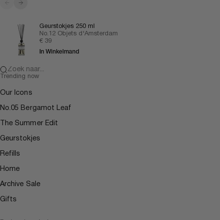
Vorige
Volgende
Geurstokjes 250 ml
No.12 Objets d'Amsterdam
Aanbiedingsprijs
€ 39
In Winkelmand
Zoek naar...
Trending now
Our Icons
No.05 Bergamot Leaf
The Summer Edit
Geurstokjes
Refills
Home
Archive Sale
Gifts