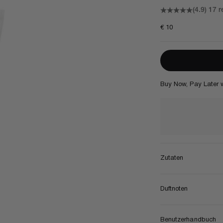
(4.9)
17 r
Angebot
€ 10
Buy Now, Pay Later 
Zutaten
Duftnoten
Benutzerhandbuch