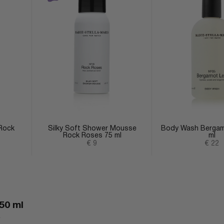
Rock
Silky Soft Shower Mousse
Body Wash Bergam
Rock Roses 75 ml
ml
Angebot
Ange
€ 9
€ 22
50 ml
r