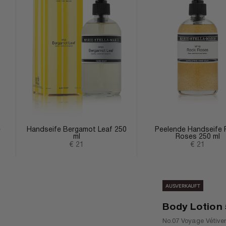
e
Handseife Bergamot Leaf 250
Peelende Handseife 
ml
Roses 250 ml
Angebot
Angebot
€ 21
€ 21
AUSVERKAUFT
Body Lotion 
No.07 Voyage Vétive