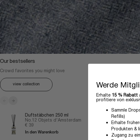
Our bestsellers
Crowd favorites you might love
Werde Mitgl
view collection
Erhalte
15 % Rabatt
a
Zurück
Vor
profitiere von exklusi
Sammle Drops 
Duftstäbchen 250 ml
Refills)
No.12 Objets d'Amsterdam
Erhalte frühe
Angebot
€ 39
Produkten & l
In den Warenkorb
Zugang zu ei