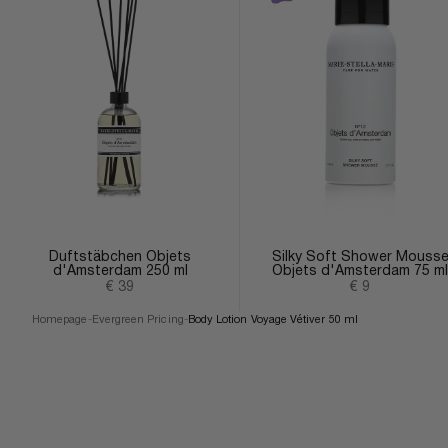
Duftstäbchen Objets
Silky Soft Shower Mouss
d'Amsterdam 250 ml
Objets d'Amsterdam 75 ml
Angebot
Angebot
€ 39
€ 9
Homepage
-
Evergreen Pricing
-
Body Lotion Voyage Vétiver 50 ml