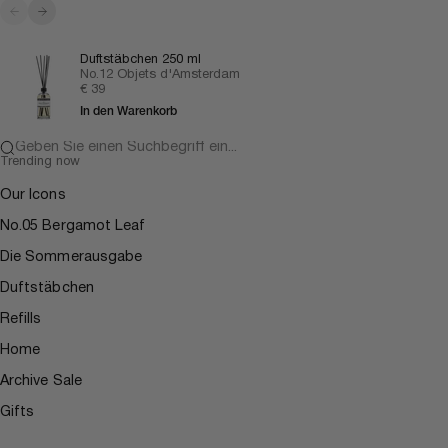
Zurück
Vor
Duftstäbchen 250 ml
No.12 Objets d'Amsterdam
Angebot
€ 39
In den Warenkorb
Geben Sie einen Suchbegriff ein...
Trending now
Our Icons
No.05 Bergamot Leaf
Die Sommerausgabe
Duftstäbchen
Refills
Home
Archive Sale
Gifts