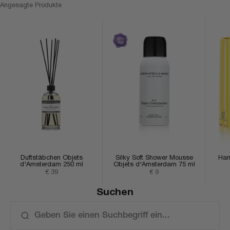
Angesagte Produkte
Duftstäbchen Objets
Silky Soft Shower Mousse
Han
d'Amsterdam 250 ml
Objets d'Amsterdam 75 ml
Angebot
Angebot
€ 39
€ 9
Suchen