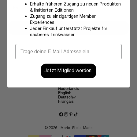
Erhalte früheren Zugang zu neuen Produkten
& limitierten Editionen
Zugang zu einzigartigen Member
Experiences
schreibe in
Jeder Einkauf unterstützt Projekte für
sauberes Trinkwasser
Jetzt Mitglied werden
Deutsch
Sprache
Nederlands
English
Deutsch
Français
© 2026 - Marie-Stella-Maris