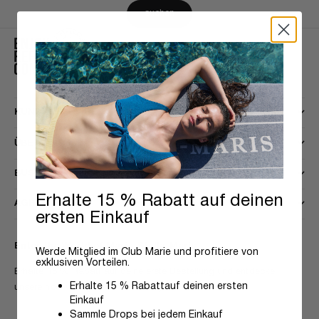
suchen
KUNDENSERVICE
ÜBER UNS
BUSINESS
Erhalte 15 % Rabatt auf deinen
AGB
ersten Einkauf
Enter the World of Marie-Stella-Maris
Werde Mitglied im Club Marie und profitiere von
exklusiven Vorteilen.
Erhalte 15 % Rabatt auf deine erste Bestellung und entdecke
Erhalte 15 % Rabatt
auf deinen ersten
unsere hochwertigen Home & Body Essentials.
Einkauf
Sammle Drops bei jedem Einkauf