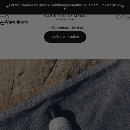
Zum Inhalt springen
Letzte Chance für unsere
Sommergeschenke
bei einem Einkauf ab 45
Zurück
Vor
€
Marie-Stella-Maris
Suche
Wishlis
Anme
Wa
Menü
Warenkorb
Ihr Warenkorb ist leer
weiter einkaufen