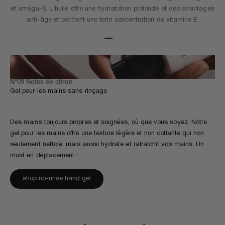
et oméga-6. L'huile offre une hydratation profonde et des avantages
anti-âge et contient une forte concentration de vitamine E.
Aller à l'élément 1
Aller à l'élément 2
Aller à l'élément 3
N°09 Notes de citron
Gel pour les mains sans rinçage
Des mains toujours propres et soignées, où que vous soyez. Notre
gel pour les mains
offre une texture légère et non collante qui non
seulement nettoie, mais aussi hydrate et rafraîchit vos mains. Un
must en déplacement !
shop no-rinse hand gel