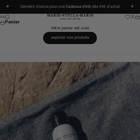
Passer au contenu
Dernière chance pour nos
Cadeaux d'été
dès 45€ d'achat
Précédent
Suiv
Marie-Stella-Maris
Recherche
Wishlis
Conn
Pa
Menu
Panier
Votre panier est vide
explorer nos produits