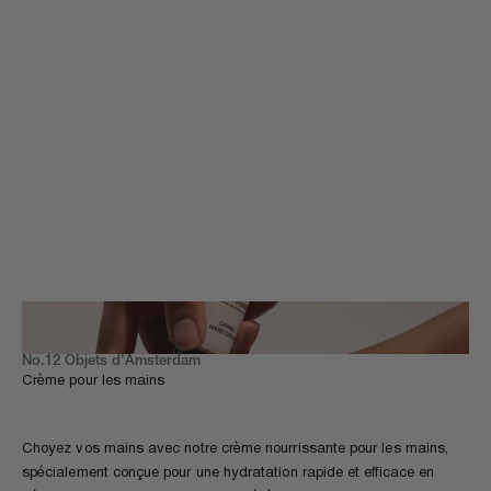
Baume Mains Intensif 
ml
Prix de
€ 14
No.12 Objets d'Amsterdam
Crème pour les mains
Choyez vos mains avec notre
crème nourrissante pour les mains
,
spécialement conçue pour une hydratation rapide et efficace en