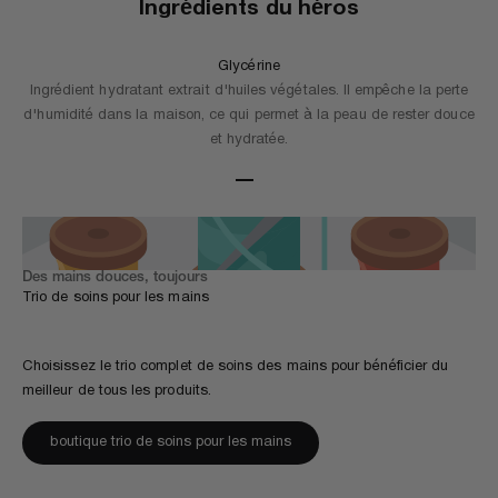
Ingrédients du héros
Glycérine
Ingrédient hydratant extrait d'huiles végétales. Il empêche la perte
d'humidité dans la maison, ce qui permet à la peau de rester douce
et hydratée.
Aller à l'élément 1
Aller à l'élément 2
Des mains douces, toujours
Trio de soins pour les mains
Choisissez le trio complet de soins des mains pour bénéficier du
meilleur de tous les produits.
boutique trio de soins pour les mains