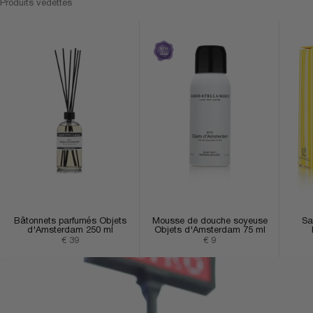
Produits vedettes
Bâtonnets parfumés Objets
Mousse de douche soyeuse
Sa
d'Amsterdam 250 ml
Objets d'Amsterdam 75 ml
Prix de vente
Prix de vente
€ 39
€ 9