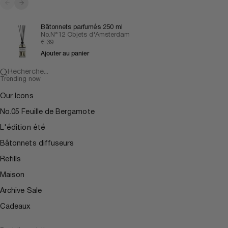
Précédent
Suivant
Bâtonnets parfumés 250 ml
No.N°12 Objets d'Amsterdam
Prix de vente
€ 39
Ajouter au panier
Recherche...
Trending now
Our Icons
No.05 Feuille de Bergamote
L'édition été
Bâtonnets diffuseurs
Refills
Maison
Archive Sale
Cadeaux