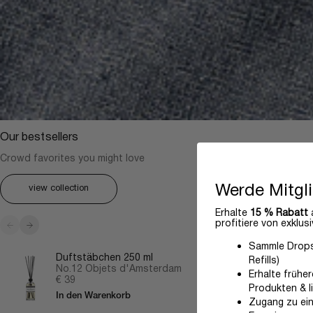
Our bestsellers
Crowd favorites you might love
Werde Mitgl
view collection
Erhalte
15 % Rabatt
a
Zurück
Vor
profitiere von exklusi
Sammle Drops 
Duftstäbchen 250 ml
Refills)
No.12 Objets d'Amsterdam
Erhalte frühe
Angebot
€ 39
Produkten & l
In den Warenkorb
Zugang zu ei