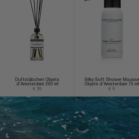
Duftstäbchen Objets
Silky Soft Shower Mouss
d'Amsterdam 250 ml
Objets d'Amsterdam 75 ml
Angebot
Angebot
€ 39
€ 9