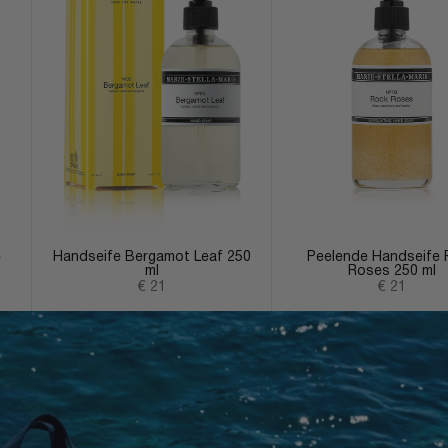
e
Handseife Bergamot Leaf 250
Peelende Handseife 
ml
Roses 250 ml
Angebot
Angebot
€ 21
€ 21