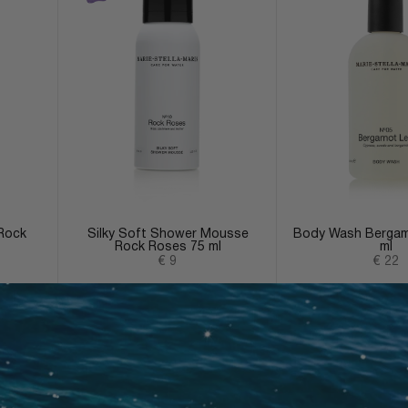
Rock
Silky Soft Shower Mousse
Body Wash Bergam
Rock Roses 75 ml
ml
Angebot
Ange
€ 9
€ 22