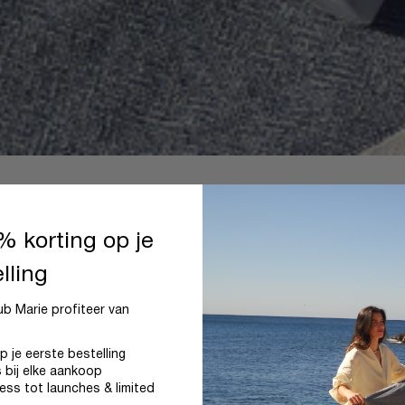
 korting op je
lling
b Marie profiteer van
.
p je eerste bestelling
 bij elke aankoop
cess tot launches & limited