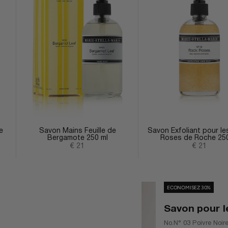
e
Savon Mains Feuille de
Savon Exfoliant pour le
Bergamote 250 ml
Roses de Roche 250
Prix de vente
Prix de ve
€ 21
€ 21
ECONOMISEZ 30%
Savon pour l
No.N° 03 Poivre Noire