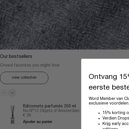
Our bestsellers
Crowd favorites you might love
Ontvang 15%
view collection
eerste beste
Précédent
Suivant
Word Member van Clu
exclusieve voordelen
Bâtonnets parfumés 250 ml
No.N°12 Objets d'Amsterdam
15% korting o
Prix de vente
€ 39
Verdien Drops
Ajouter au panier
Krijg early ac