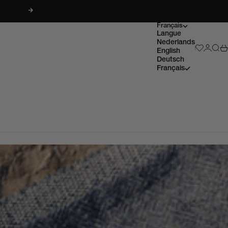
Suivant
Français
Langue
Nederlands
Wishlist p
Connexi
Rech
Pa
English
Deutsch
Français