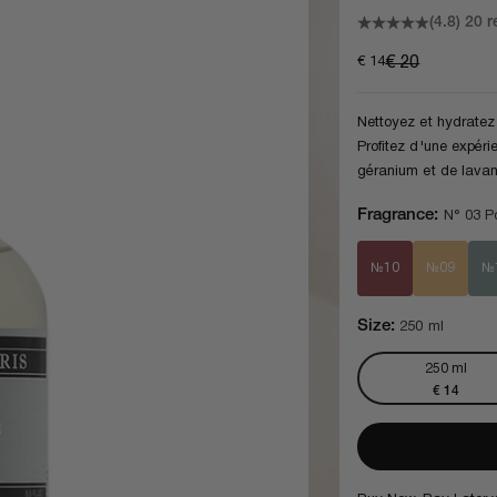
(4.8)
20 r
Prix de vente
Prix normal
€ 14
€ 20
Nettoyez et hydratez
Profitez d'une expéri
géranium et de lava
Fragrance:
N° 03 Po
№10
№09
№
Size:
250 ml
250 ml
ent 1
ment 2
ément 3
Prix de ve
€ 14