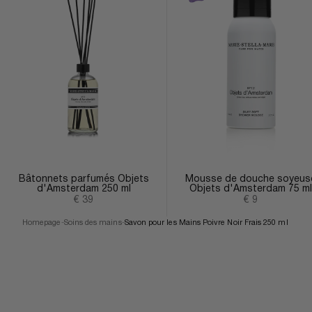
Bâtonnets parfumés Objets
Mousse de douche soyeus
d'Amsterdam 250 ml
Objets d'Amsterdam 75 ml
Prix de vente
Prix de vente
€ 39
€ 9
Homepage
-
Soins des mains
-
Savon pour les Mains Poivre Noir Frais 250 ml