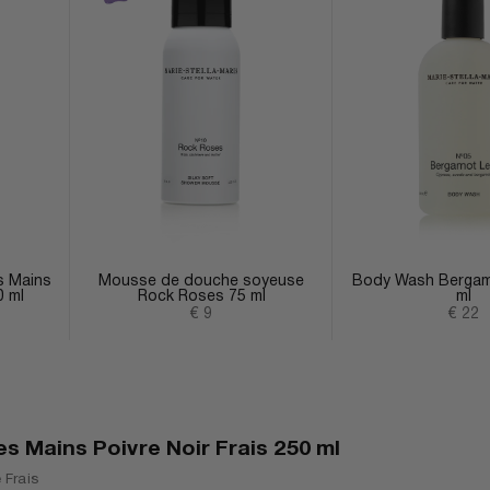
s Mains
Mousse de douche soyeuse
Body Wash Bergam
 ml
Rock Roses 75 ml
ml
nte
Prix de vente
Prix 
€ 9
€ 22
es Mains Poivre Noir Frais 250 ml
 Frais