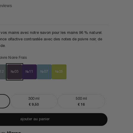
eviews
 vos mains avec notre savon pour les mains 96 % naturel.
ence olfactive contrastée avec des notes de poivre noir, de
nde.
ivre Noire Frais
12
№03
№11
№07
№05
300 ml
500 ml
nte
Prix de vente
Prix de vente
€ 9,50
€ 16
ajouter au panier